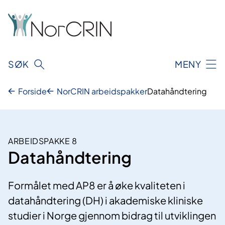
Hopp
til
innhold
SØK
MENY
Forside
NorCRIN arbeidspakker
Datahåndtering
ARBEIDSPAKKE 8
Datahåndtering
Formålet med AP8 er å øke kvaliteten i
datahåndtering (DH) i akademiske kliniske
studier i Norge gjennom bidrag til utviklingen