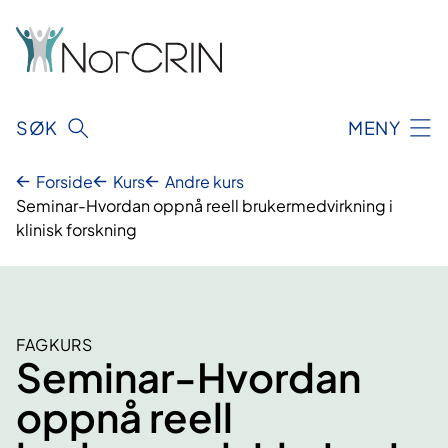
Hopp
til
innhold
SØK
MENY
Forside
Kurs
Andre kurs
Seminar-Hvordan oppnå reell brukermedvirkning i
klinisk forskning
FAGKURS
Seminar-Hvordan
oppnå reell