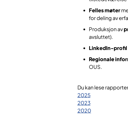
Felles møter
me
for deling av erf
Produksjon av
p
avsluttet).
LinkedIn-profil
Regionale info
OUS.
Du kan lese rapporten
2025
2023
2020