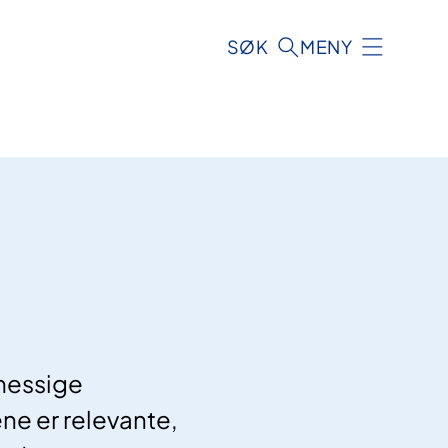
SØK
MENY
messige
ne er relevante,