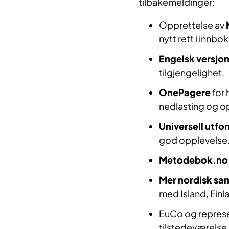
tilbakemeldinger:
Opprettelse av
nytt rett i innbo
Engelsk versjon
tilgjengelighet.
OnePagere
for 
nedlasting og o
Universell utfo
god opplevelse
Metodebok.no
Mer nordisk sa
med Island, Fin
EuCo og represe
tilstedeværelse