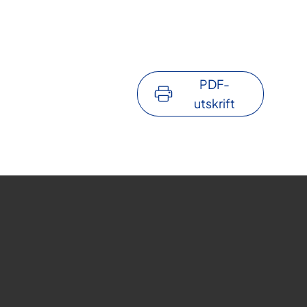
PDF-
utskrift