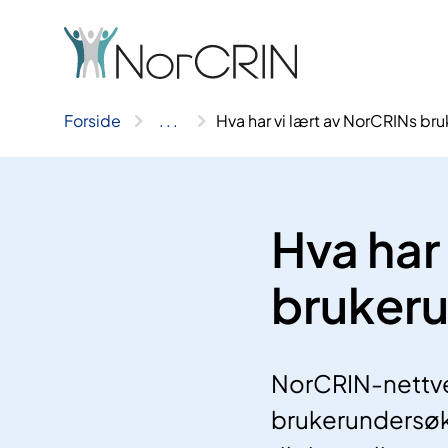
Hopp
til
innhold
Forside
..
.
Hva har vi lært av NorCRINs br
Hva har
brukeru
NorCRIN-nettve
brukerundersøke