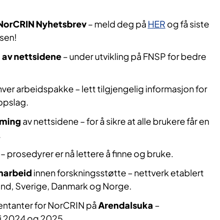
NorCRIN Nyhetsbrev
– meld deg på
HER
og få siste
ksen!
 av nettsidene
– under utvikling på FNSP for bedre
hver arbeidspakke – lett tilgjengelig informasjon for
ppslag.
rming
av nettsidene – for å sikre at alle brukere får en
.
– prosedyrer er nå lettere å finne og bruke.
marbeid
innen forskningsstøtte – nettverk etablert
land, Sverige, Danmark og Norge.
ntanter for NorCRIN på
Arendalsuka
–
 i 2024 og 2025.