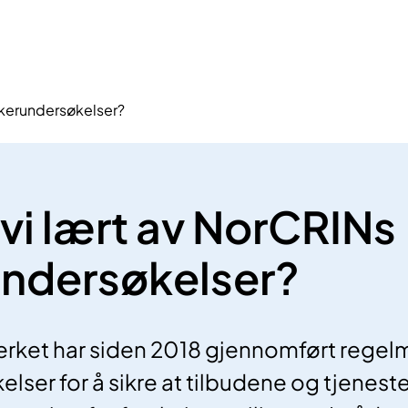
ukerundersøkelser?
 vi lært av NorCRINs
ndersøkelser?
rket har siden 2018 gjennomført regel
lser for å sikre at tilbudene og tjeneste