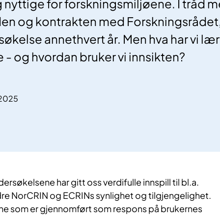
 nyttige for forskningsmiljøene. I tråd 
en og kontrakten med Forskningsrådet
økelse annethvert år. Men hva har vi lær
- og hvordan bruker vi innsikten?
.2025
rsøkelsene har gitt oss verdifulle innspill til bl.a.
dre NorCRIN og ECRINs synlighet og tilgjengelighet.
kene som er gjennomført som respons på brukernes