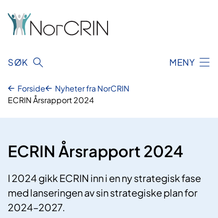
Hopp
til
innhold
SØK
MENY
Forside
Nyheter fra NorCRIN
ECRIN Årsrapport 2024
ECRIN Årsrapport 2024
I 2024 gikk ECRIN inn i en ny strategisk fase
med lanseringen av sin strategiske plan for
2024–2027.